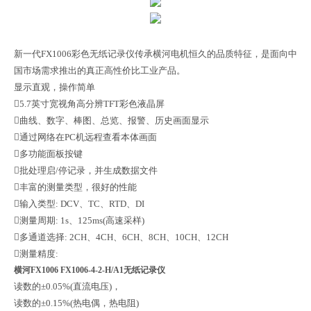
新一代FX1006彩色无纸记录仪传承横河电机恒久的品质特征，是面向中
国市场需求推出的真正高性价比工业产品。
显示直观，操作简单
5.7英寸宽视角高分辨TFT彩色液晶屏
曲线、数字、棒图、总览、报警、历史画面显示
通过网络在PC机远程查看本体画面
多功能面板按键
批处理启/停记录，并生成数据文件
丰富的测量类型，很好的性能
输入类型: DCV、TC、RTD、DI
测量周期: 1s、125ms(高速采样)
多通道选择: 2CH、4CH、6CH、8CH、10CH、12CH
测量精度:
横河FX1006 FX1006-4-2-H/A1无纸记录仪
读数的±0.05%(直流电压)，
读数的±0.15%(热电偶，热电阻)