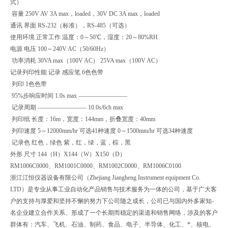
式）
容量 250V AV 3A max，loaded，30V DC 3A max，loaded
通讯 界面 RS-232（标准），RS-485（可选）
使用环境 正常工作 温度：0～50℃，湿度：20～80%RH
电源 电压 100～240V AC（50/60Hz）
功率消耗 30VA max（100V AC） 25VA max（100V AC）
记录列印性能 记录 感应笔 6色色带
列印 1色色带
95%步响应时间 1.0s max ————————
记录周期 ———————— 10.0s/6ch max
列印纸 长度：16m，宽度：144mm，折叠宽度：40mm
列印速度 5～12000mm/hr 可选41种速度 0～1500mm/hr 可选34种速度
记录色 红色，绿色 紫，红，绿，蓝，棕，黑
外形 尺寸 144（H）X144（W）X150（D）
RM1006C0000、RM1001C0000、RM1002C0000、RM1006C0100
浙江江恒仪器设备有限公司（Zhejiang Jiangheng Instrument equipment Co.
LTD）是专业从事工业自动化产品销售与技术服务为一体的公司，基于广大客
户的支持与厚爱和坚持不懈的努力下公司随之成长，公司已与国内外多家知-
名企业建立合作关系、形成了一个长期而稳定的渠道和销售网络，涉及的客户
群体有：汽车、飞机、石油、制药、食品、电子、半导体、化工、*、核电、